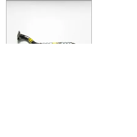
2C46 6G084 AB TURBO
YAĞLAMA DÖNÜŞ HORTUMU