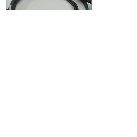
VİTES DEĞİŞTİRME HALATI
3,20 CM GC46 7E395 AB