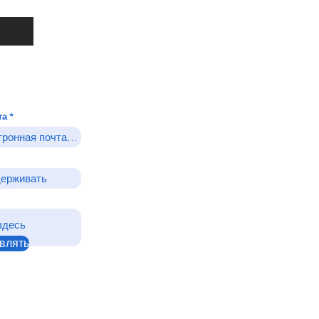
та
влять