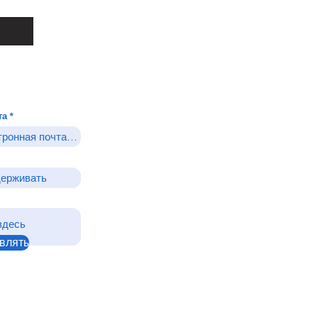
та
влять