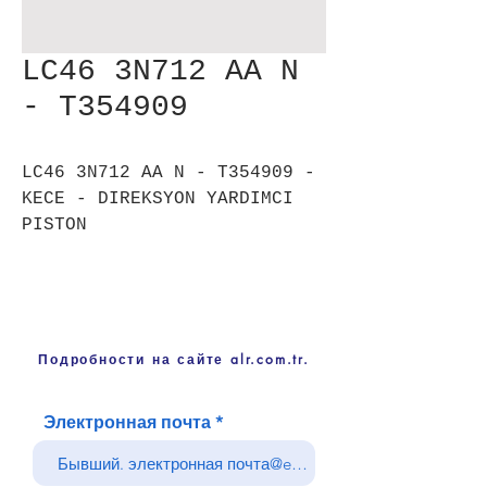
LC46 3N712 AA N
- T354909
LC46 3N712 AA N - T354909 -
KECE - DIREKSYON YARDIMCI
PISTON
Подробности на сайте alr.com.tr.
Электронная почта