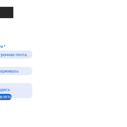
та
влять