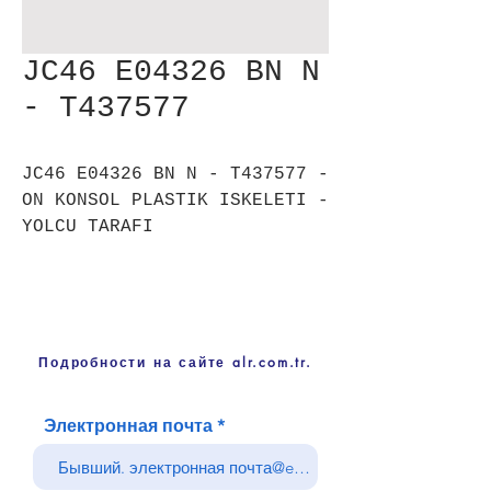
JC46 E04326 BN N
- T437577
JC46 E04326 BN N - T437577 -
ON KONSOL PLASTIK ISKELETI -
YOLCU TARAFI
Подробности на сайте alr.com.tr.
Электронная почта