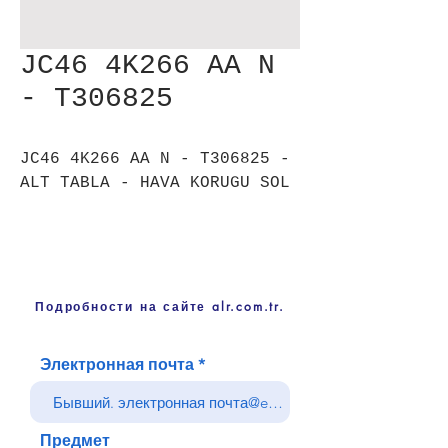
JC46 4K266 AA N
- T306825
JC46 4K266 AA N - T306825 -
ALT TABLA - HAVA KORUGU SOL
Подробности на сайте alr.com.tr.
Электронная почта
Предмет