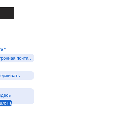
та
влять