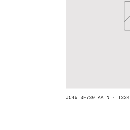
JC46 3F730 AA N - T334