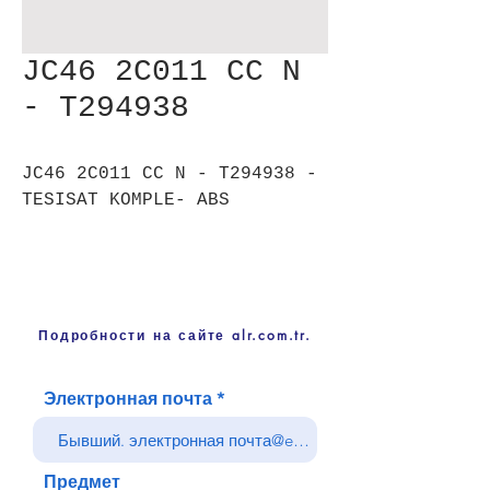
JC46 2C011 CC N
- T294938
JC46 2C011 CC N - T294938 -
TESISAT KOMPLE- ABS
Подробности на сайте alr.com.tr.
Электронная почта
Предмет