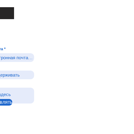
та
влять