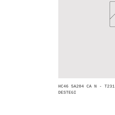
HC46 5A204 CA N - T231
DESTEGI