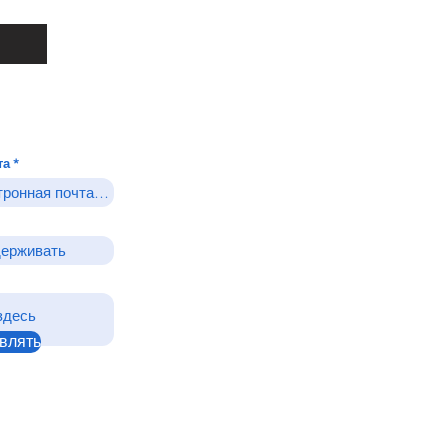
та
влять