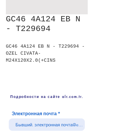
GC46 4A124 EB N
- T229694
GC46 4A124 EB N - T229694 -
OZEL CIVATA-
M24X120X2.0(+CINS
Подробности на сайте alr.com.tr.
Электронная почта