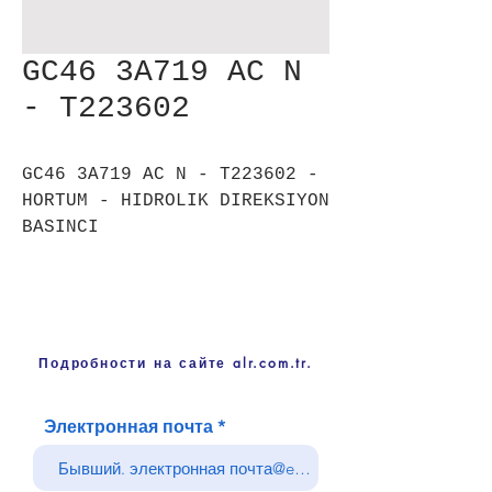
GC46 3A719 AC N
- T223602
GC46 3A719 AC N - T223602 -
HORTUM - HIDROLIK DIREKSIYON
BASINCI
Подробности на сайте alr.com.tr.
Электронная почта