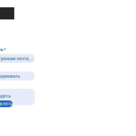
та
влять