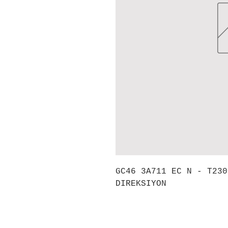
GC46 3A711 EC N - T230
DIREKSIYON