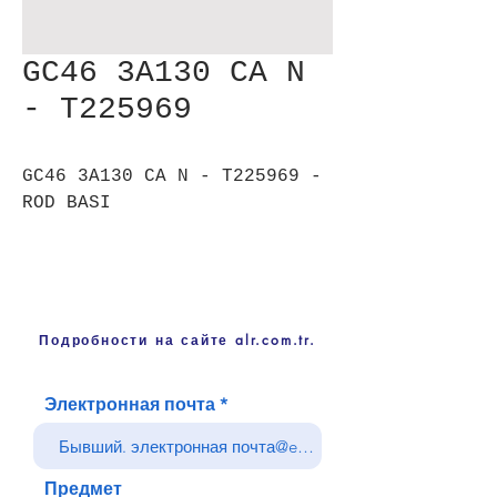
GC46 3A130 CA N
- T225969
GC46 3A130 CA N - T225969 -
ROD BASI
Подробности на сайте alr.com.tr.
Электронная почта
Предмет