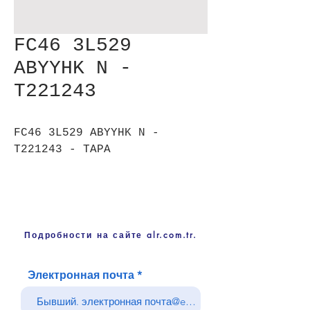
FC46 3L529
ABYYHK N -
T221243
FC46 3L529 ABYYHK N -
T221243 - TAPA
Подробности на сайте alr.com.tr.
Электронная почта