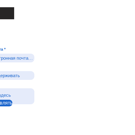
та
влять