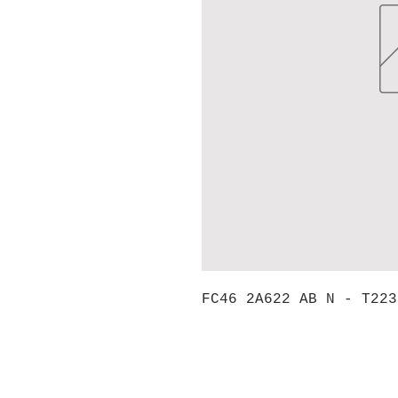
FC46 2A622 AB N - T223