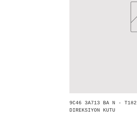
9C46 3A713 BA N - T182
DIREKSIYON KUTU