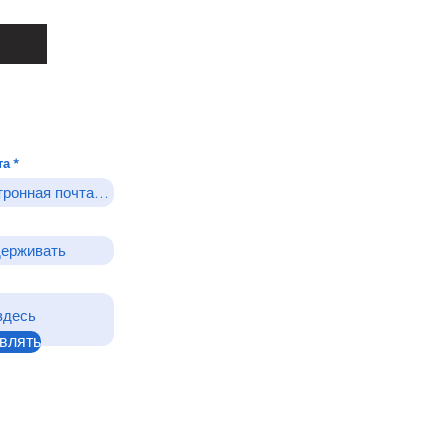
та
влять