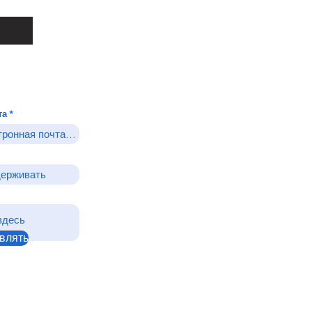
та
влять