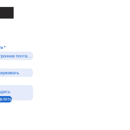
та
влять