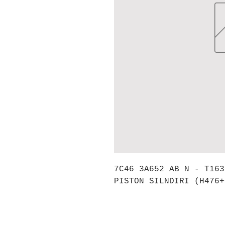
7C46 3A652 AB N - T163
PISTON SILNDIRI (H476+