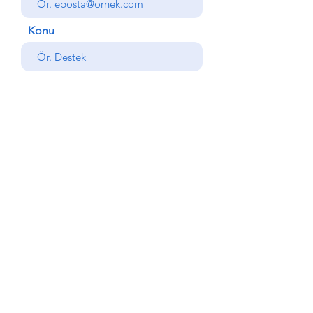
Konu
Mesajınız
Gönder
Geri
© Copyright AlemdarYapı