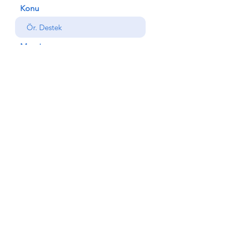
Konu
Mesajınız
Gönder
Geri
© Copyright AlemdarYapı
Otomotiv