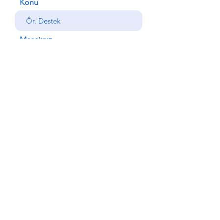
Konu
Mesajınız
Gönder
Geri
© Copyright AlemdarYapı
Otomotiv