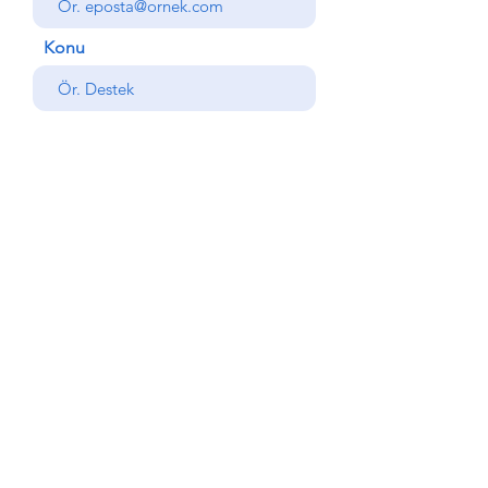
Konu
Mesajınız
Gönder
Geri
© Copyright AlemdarYapı