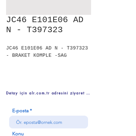
JC46 E101E06 AD
N - T397323
JC46 E101E06 AD N - T397323
- BRAKET KOMPLE -SAG
Detay için alr.com.tr adresini ziyaret ediniz
E-posta
Konu