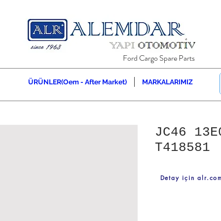
Ford Cargo Spare Parts
ÜRÜNLER(Oem - After Market)
MARKALARIMIZ
JC46 13E
T418581
Detay için alr.com