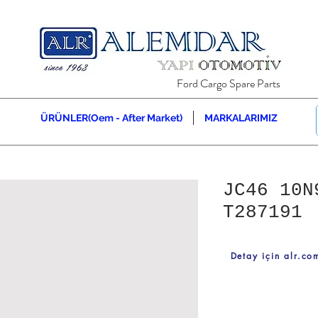
Ford Cargo Spare Parts
ÜRÜNLER(Oem - After Market)
MARKALARIMIZ
JC46 10N
T287191
Detay için alr.com