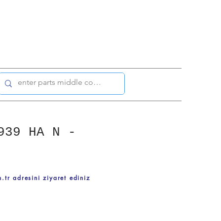
939 HA N -
.tr adresini ziyaret ediniz