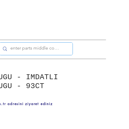
UGU - IMDATLI
UGU - 93CT
.tr adresini ziyaret ediniz