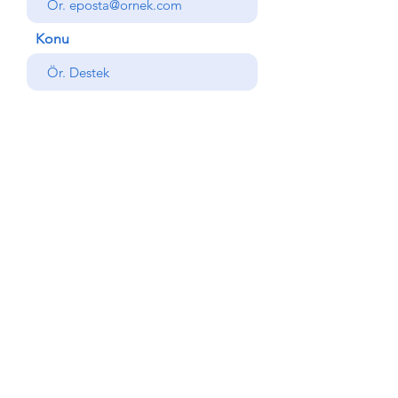
Konu
Mesajınız
Gönder
Geri
© Copyright AlemdarYapı