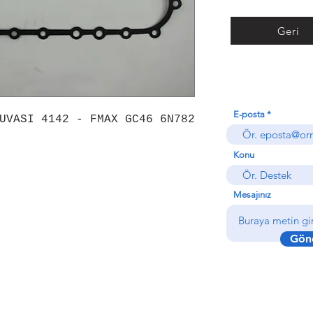
Geri
E-posta
UVASI 4142 - FMAX GC46 6N782
Konu
Mesajınız
Gön