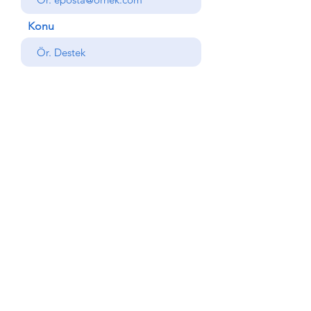
Konu
Mesajınız
Gönder
Geri
© Copyright AlemdarYapı
Otomotiv