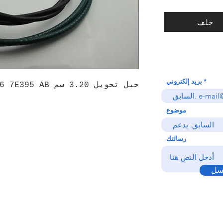
خلف
بريد إلكتروني
حبل تحويل 3.20 سم GC46 7E395 AB
موضوع
رسالتك
سل