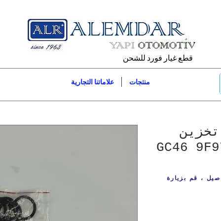
قطع غيار فورد للشحن
منتجات
علاماتنا التجارية
ك تخزين
 الوقود GC46 9F977