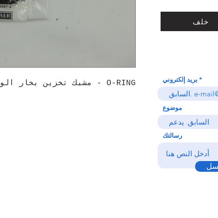
خلف
بريد إلكتروني
O-RING - مشبك تخزين بخار الوقود GC46 9F977 AA
موضوع
رسالتك
سل