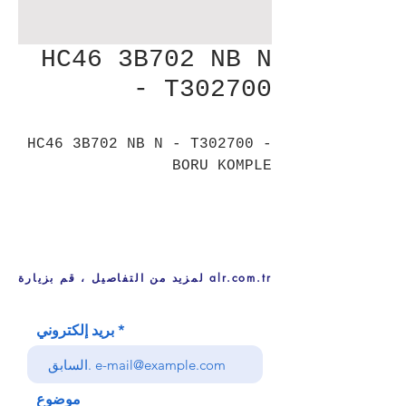
HC46 3B702 NB N
- T302700
HC46 3B702 NB N - T302700 -
BORU KOMPLE
لمزيد من التفاصيل ، قم بزيارة alr.com.tr
بريد إلكتروني
موضوع