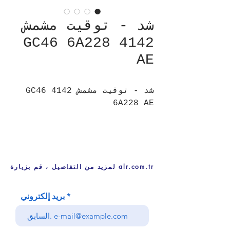
شد - توقيت مشمش
4142 GC46 6A228
AE
شد - توقيت مشمش 4142 GC46
6A228 AE
لمزيد من التفاصيل ، قم بزيارة alr.com.tr
بريد إلكتروني