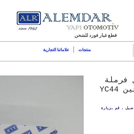
قطع غيار فورد للشحن
منتجات
علاماتنا التجارية
 فرملة
اليد كامل مخرجين YC44