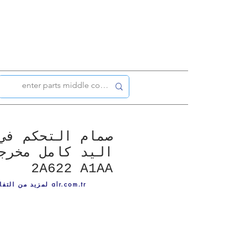
صمام التحكم في
2A622 A1AA
لمزيد من التفاصيل ، قم بزيارة alr.com.tr